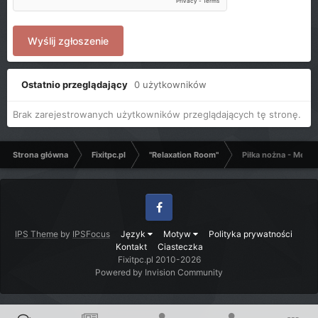
Wyślij zgłoszenie
Ostatnio przeglądający
0 użytkowników
Brak zarejestrowanych użytkowników przeglądających tę stronę.
Strona główna
Fixitpc.pl
"Relaxation Room"
Piłka nożna - Mecze
Facebook
IPS Theme
by
IPSFocus
Język
Motyw
Polityka prywatności
Kontakt
Ciasteczka
Fixitpc.pl 2010-2026
Powered by Invision Community