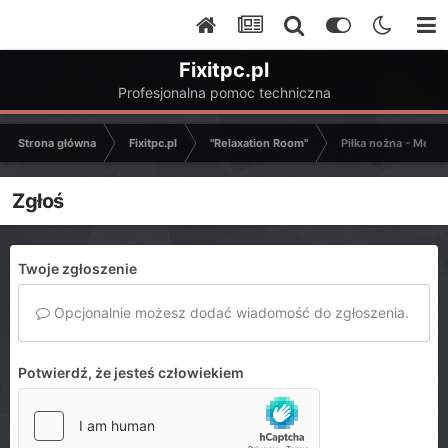
Fixitpc.pl
Profesjonalna pomoc techniczna
Strona główna
Fixitpc.pl
"Relaxation Room"
Piłka nożna - Mecze
Zgłoś
Twoje zgłoszenie
Opcjonalnie możesz dodać wiadomość do zgłoszenia.
Potwierdź, że jesteś człowiekiem