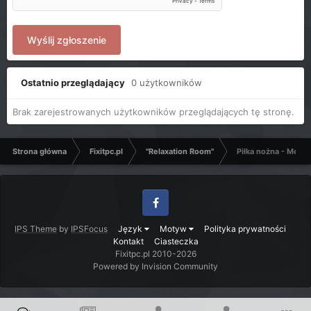
Wyślij zgłoszenie
Ostatnio przeglądający
0 użytkowników
Brak zarejestrowanych użytkowników przeglądających tę stronę.
Strona główna
Fixitpc.pl
"Relaxation Room"
Piłka nożna - Mecze
Facebook
IPS Theme
by
IPSFocus
Język
Motyw
Polityka prywatności
Kontakt
Ciasteczka
Fixitpc.pl 2010-2026
Powered by Invision Community