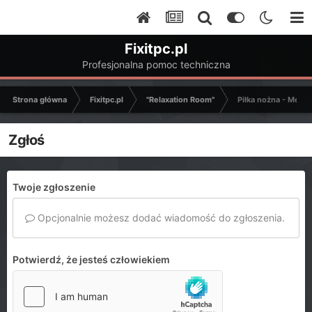
Fixitpc.pl
Profesjonalna pomoc techniczna
Strona główna
Fixitpc.pl
"Relaxation Room"
Piłka nożna - Mecze
Zgłoś
Twoje zgłoszenie
Opcjonalnie możesz dodać wiadomość do zgłoszenia.
Potwierdź, że jesteś człowiekiem