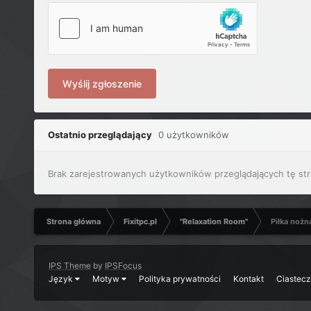
Wyślij zgłoszenie
Ostatnio przeglądający
0 użytkowników
Brak zarejestrowanych użytkowników przeglądających tę str
Strona główna
Fixitpc.pl
"Relaxation Room"
Piłka nożn
IPS Theme
by
IPSFocus
Język
Motyw
Polityka prywatności
Kontakt
Ciastec