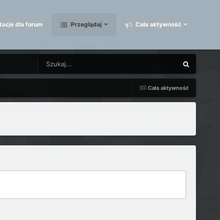
acje dla forum
Przeglądaj
Cała aktywność
Cała aktywność