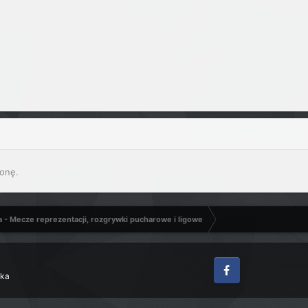
onę.
a - Mecze reprezentacji, rozgrywki pucharowe i ligowe
zka
Facebook