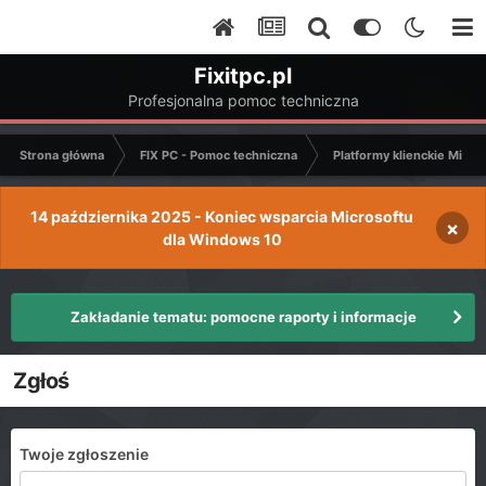
Fixitpc.pl
Profesjonalna pomoc techniczna
Strona główna
FIX PC - Pomoc techniczna
Platformy klienckie Micro
14 października 2025 - Koniec wsparcia Microsoftu
×
dla Windows 10
Zakładanie tematu: pomocne raporty i informacje
Zgłoś
Twoje zgłoszenie