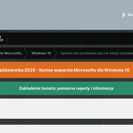
Dot
kie Microsoftu
Windows 10
System nie uruchamia się a w sekcji odzyski
października 2025 - Koniec wsparcia Microsoftu dla Windows 10
Zakładanie tematu: pomocne raporty i informacje