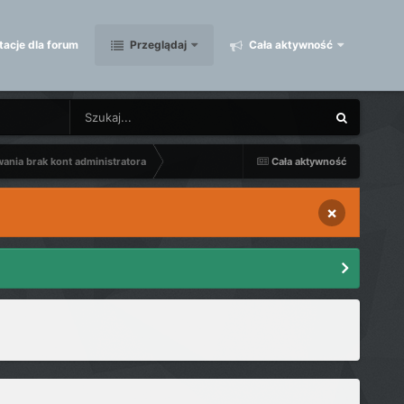
acje dla forum
Przeglądaj
Cała aktywność
wania brak kont administratora
Cała aktywność
×