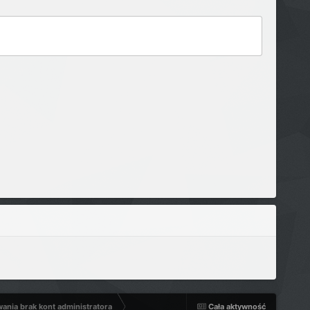
wania brak kont administratora
Cała aktywność