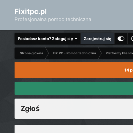
Fixitpc.pl
Profesjonalna pomoc techniczna
Posiadasz konto? Zaloguj się
Zarejestruj się
Strona główna
FIX PC - Pomoc techniczna
Platformy klienc
14 
Zgłoś