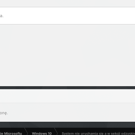
a.
onę.
kie Microsoftu
Windows 10
System nie uruchamia się a w sekcji odzyski