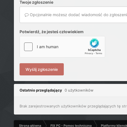
Twoje zgłoszenie
Opcjonalnie możesz dodać wiadomość do zgłoszeni
Potwierdź, że jesteś człowiekiem
Wyślij zgłoszenie
Ostatnio przeglądający
0 użytkowników
Brak zarejestrowanych użytkowników przeglądających tę str
Strona główna
FIX PC - Pomoc techniczna
Platformy klienc