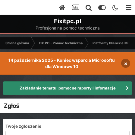
Fixitpc.pl
Profesjonalna pomoc techniczna
Strona główna
FIX PC - Pomoc techniczna
Platformy klienckie Micro
14 października 2025 - Koniec wsparcia Microsoftu
×
dla Windows 10
Zakładanie tematu: pomocne raporty i informacje
Zgłoś
Twoje zgłoszenie