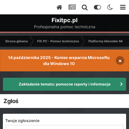
Fixitpc.pl
Profesjonalna pomoc techniczna
Strona główna
FIX PC - Pomoc techniczna
Platformy klienckie Micro
14 października 2025 - Koniec wsparcia Microsoftu
×
dla Windows 10
Zakładanie tematu: pomocne raporty i informacje
Zgłoś
Twoje zgłoszenie