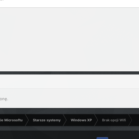
onę.
kie Microsoftu
Starsze systemy
Windows XP
Brak opcji Wifi