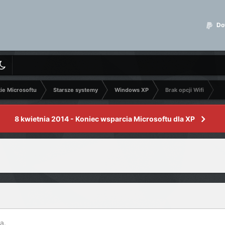
Dot
kie Microsoftu
Starsze systemy
Windows XP
Brak opcji Wifi
8 kwietnia 2014 - Koniec wsparcia Microsoftu dla XP
a.