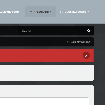
acje dla forum
Przeglądaj
Cała aktywność
Cała aktywność
×