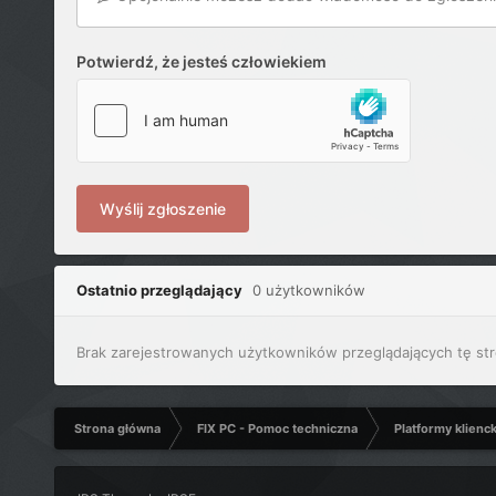
Potwierdź, że jesteś człowiekiem
Wyślij zgłoszenie
Ostatnio przeglądający
0 użytkowników
Brak zarejestrowanych użytkowników przeglądających tę str
Strona główna
FIX PC - Pomoc techniczna
Platformy klienc