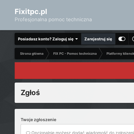
Fixitpc.pl
Profesjonalna pomoc techniczna
Posiadasz konto? Zaloguj się
Zarejestruj się
Strona główna
FIX PC - Pomoc techniczna
Platformy klienc
Zgłoś
Twoje zgłoszenie
Opcjonalnie możesz dodać wiadomość do zgłoszeni