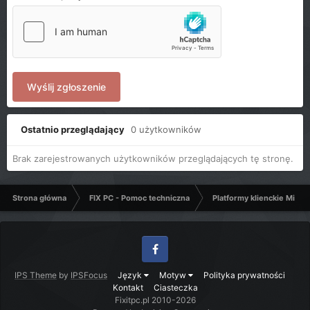
Wyślij zgłoszenie
Ostatnio przeglądający
0 użytkowników
Brak zarejestrowanych użytkowników przeglądających tę stronę.
Strona główna
FIX PC - Pomoc techniczna
Platformy klienckie Micro
Facebook
IPS Theme
by
IPSFocus
Język
Motyw
Polityka prywatności
Kontakt
Ciasteczka
Fixitpc.pl 2010-2026