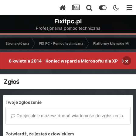
Fixitpc.pl
Profesjonalna pomoc techniczna
Strona główna
FIX PC - Pomoc techniczna
Platformy klienckie Micro
×
8 kwietnia 2014 - Koniec wsparcia Microsoftu dla XP
Zgłoś
Twoje zgłoszenie
Opcjonalnie możesz dodać wiadomość do zgłoszenia.
Potwierdź, że jesteś człowiekiem