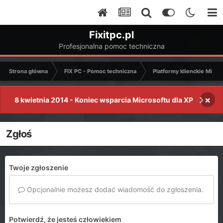
Fixitpc.pl
Profesjonalna pomoc techniczna
Strona główna
FIX PC - Pomoc techniczna
Platformy klienckie Micro
×
8 kwietnia 2014 - Koniec wsparcia Microsoftu dla XP
Zgłoś
Twoje zgłoszenie
Opcjonalnie możesz dodać wiadomość do zgłoszenia.
Potwierdź, że jesteś człowiekiem