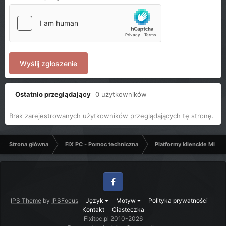
Wyślij zgłoszenie
Ostatnio przeglądający
0 użytkowników
Brak zarejestrowanych użytkowników przeglądających tę stronę.
Strona główna
FIX PC - Pomoc techniczna
Platformy klienckie Micro
Facebook
IPS Theme
by
IPSFocus
Język
Motyw
Polityka prywatności
Kontakt
Ciasteczka
Fixitpc.pl 2010-2026