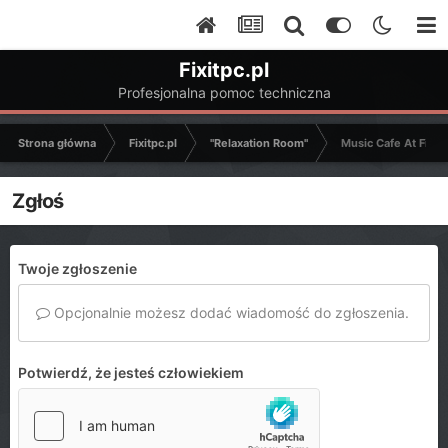
Fixitpc.pl
Profesjonalna pomoc techniczna
Strona główna
Fixitpc.pl
"Relaxation Room"
Music Cafe At FixIt
Zgłoś
Twoje zgłoszenie
Opcjonalnie możesz dodać wiadomość do zgłoszenia.
Potwierdź, że jesteś człowiekiem