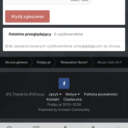
Wyślij zgłoszenie
Ostatnio przeglądający
0 użytkowników
Brak zarejestrowanych użytkowników przeglądających tę stronę.
Strona główna
Fixitpc.pl
"Relaxation Room"
Music Cafe At FixIt
Facebook
IPS Theme
by
IPSFocus
Język
Motyw
Polityka prywatności
Kontakt
Ciasteczka
Fixitpc.pl 2010-2026
Powered by Invision Community