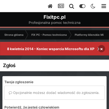
Fixitpc.pl
Profesjonalna pomoc techniczna
Strona główna
FIX PC - Pomoc techniczna
Platformy klienckie Micro
×
8 kwietnia 2014 - Koniec wsparcia Microsoftu dla XP
Zgłoś
Twoje zgłoszenie
Opcjonalnie możesz dodać wiadomość do zgłoszenia.
Potwierdź, że jesteś człowiekiem