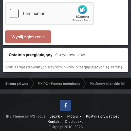
Wyślij zgłoszenie
Ostatnio przeglądający
0 użytkowników
Brak zarejestrowanych użytkowników przeglądających tę stronę.
Strona główna
FIX PC - Pomoc techniczna
Platformy klienckie Micro
Facebook
IPS Theme
by
IPSFocus
Język
Motyw
Polityka prywatności
Kontakt
Ciasteczka
Fixitpc.pl 2010-2026