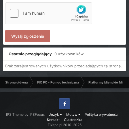
Wyślij zgłoszenie
Ostatnio przeglądający
0 użytkowników
Brak zarejestrowanych użytkowników przeglądających tę stronę.
Strona główna
FIX PC - Pomoc techniczna
Platformy klienckie Micro
Facebook
IPS Theme
by
IPSFocus
Język
Motyw
Polityka prywatności
Kontakt
Ciasteczka
Fixitpc.pl 2010-2026