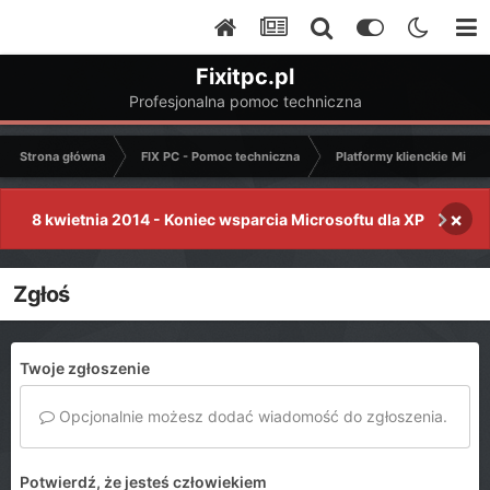
Fixitpc.pl
Profesjonalna pomoc techniczna
Strona główna
FIX PC - Pomoc techniczna
Platformy klienckie Micro
×
8 kwietnia 2014 - Koniec wsparcia Microsoftu dla XP
Zgłoś
Twoje zgłoszenie
Opcjonalnie możesz dodać wiadomość do zgłoszenia.
Potwierdź, że jesteś człowiekiem