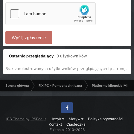
Wyślij zgłoszenie
Ostatnio przeglądający
0 użytkowników
Brak zarejestrowanych użytkowników przeglądających tę stronę.
Strona główna
FIX PC - Pomoc techniczna
Platformy klienckie Micro
Facebook
IPS Theme
by
IPSFocus
Język
Motyw
Polityka prywatności
Kontakt
Ciasteczka
Fixitpc.pl 2010-2026