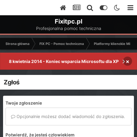
Fixitpc.pl
Profesjonalna pomoc techniczna
Strona główna
FIX PC - Pomoc techniczna
Platformy klienckie Micro
×
8 kwietnia 2014 - Koniec wsparcia Microsoftu dla XP
Zgłoś
Twoje zgłoszenie
Opcjonalnie możesz dodać wiadomość do zgłoszenia.
Potwierdź, że jesteś człowiekiem