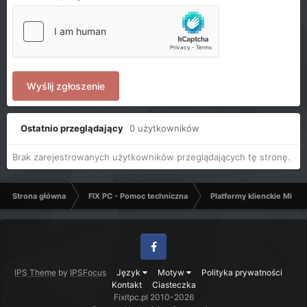
Wyślij zgłoszenie
Ostatnio przeglądający
0 użytkowników
Brak zarejestrowanych użytkowników przeglądających tę stronę.
Strona główna
FIX PC - Pomoc techniczna
Platformy klienckie Micro
Facebook
IPS Theme
by
IPSFocus
Język
Motyw
Polityka prywatności
Kontakt
Ciasteczka
Fixitpc.pl 2010-2026