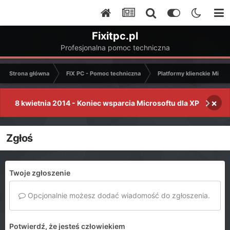
Fixitpc.pl
Profesjonalna pomoc techniczna
Strona główna
FIX PC - Pomoc techniczna
Platformy klienckie Micro
×
8 kwietnia 2014 - Koniec wsparcia Microsoftu dla XP
Zgłoś
Twoje zgłoszenie
Opcjonalnie możesz dodać wiadomość do zgłoszenia.
Potwierdź, że jesteś człowiekiem