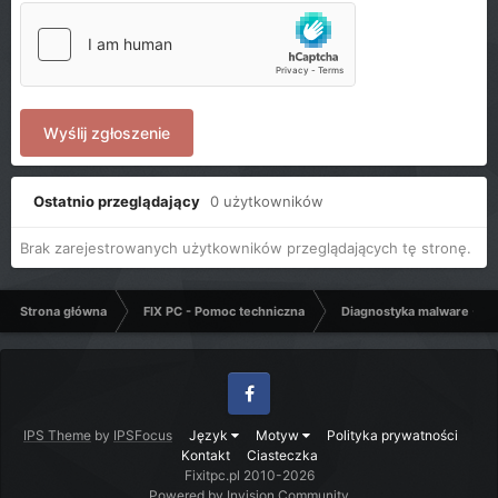
Wyślij zgłoszenie
Ostatnio przeglądający
0 użytkowników
Brak zarejestrowanych użytkowników przeglądających tę stronę.
Strona główna
FIX PC - Pomoc techniczna
Diagnostyka malware - C
Facebook
IPS Theme
by
IPSFocus
Język
Motyw
Polityka prywatności
Kontakt
Ciasteczka
Fixitpc.pl 2010-2026
Powered by Invision Community