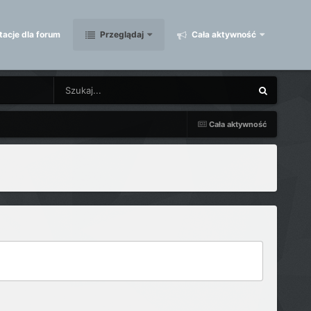
acje dla forum
Przeglądaj
Cała aktywność
Cała aktywność