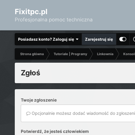
Fixitpc.pl
Profesjonalna pomoc techniczna
Posiadasz konto? Zaloguj się
Zarejestruj się
Strona główna
Tutoriale | Programy
Linkownia
Konsol
Zgłoś
Twoje zgłoszenie
Opcjonalnie możesz dodać wiadomość do zgłoszeni
Potwierdź, że jesteś człowiekiem