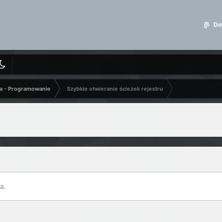
Dot
a - Programowanie
Szybkie otwieranie ścieżek rejestru
a.