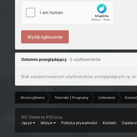
Wyślij zgłoszenie
Ostatnio przeglądający
0 użytkowników
Brak zarejestrowanych użytkowników przeglądających tę str
Strona główna
Tutoriale | Programy
Linkownia
Konsol
IPS Theme
by
IPSFocus
Język
Motyw
Polityka prywatności
Kontakt
Ciastec