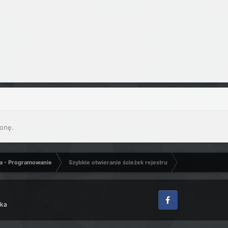
onę.
a - Programowanie
Szybkie otwieranie ścieżek rejestru
zka
Facebook