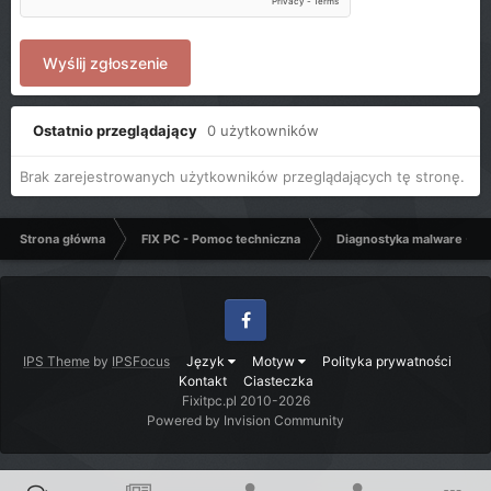
Wyślij zgłoszenie
Ostatnio przeglądający
0 użytkowników
Brak zarejestrowanych użytkowników przeglądających tę stronę.
Strona główna
FIX PC - Pomoc techniczna
Diagnostyka malware - C
Facebook
IPS Theme
by
IPSFocus
Język
Motyw
Polityka prywatności
Kontakt
Ciasteczka
Fixitpc.pl 2010-2026
Powered by Invision Community