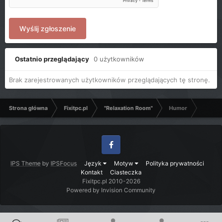
Wyślij zgłoszenie
Ostatnio przeglądający
0 użytkowników
Brak zarejestrowanych użytkowników przeglądających tę stronę.
Strona główna
Fixitpc.pl
"Relaxation Room"
Humor
Facebook
IPS Theme
by
IPSFocus
Język
Motyw
Polityka prywatności
Kontakt
Ciasteczka
Fixitpc.pl 2010-2026
Powered by Invision Community