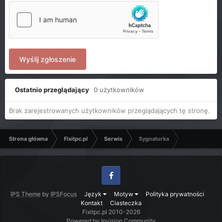
Wyślij zgłoszenie
Ostatnio przeglądający
0 użytkowników
Brak zarejestrowanych użytkowników przeglądających tę stronę.
Strona główna
Fixitpc.pl
Serwis
Sygnaturka
Facebook
IPS Theme
by
IPSFocus
Język
Motyw
Polityka prywatności
Kontakt
Ciasteczka
Fixitpc.pl 2010-2026
Powered by Invision Community