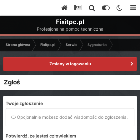
Fixitpc.pl
Profesjonalna pomoc techniczna
Strona główna
Fixitpc.pl
Serwis
Sygnaturka
Zmiany w logowaniu
Zgłoś
Twoje zgłoszenie
Opcjonalnie możesz dodać wiadomość do zgłoszenia.
Potwierdź, że jesteś człowiekiem