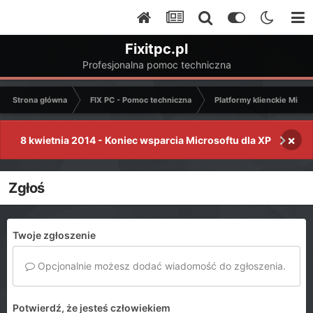
Fixitpc.pl
Profesjonalna pomoc techniczna
Strona główna
FIX PC - Pomoc techniczna
Platformy klienckie Micro
×
8 kwietnia 2014 - Koniec wsparcia Microsoftu dla XP
Zgłoś
Twoje zgłoszenie
Opcjonalnie możesz dodać wiadomość do zgłoszenia.
Potwierdź, że jesteś człowiekiem