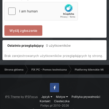
Wyślij zgłoszenie
Ostatnio przeglądający
0 użytkowników
Brak zarejestrowanych użytkowników przeglądających tę stronę.
Strona główna
FIX PC - Pomoc techniczna
Platformy klienckie Micro
Facebook
IPS Theme
by
IPSFocus
Język
Motyw
Polityka prywatności
Kontakt
Ciasteczka
Fixitpc.pl 2010-2026