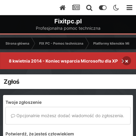
Fixitpc.pl
Profesjonalna pomoc techniczna
Strona główna
FIX PC - Pomoc techniczna
Platformy klienckie Micro
×
8 kwietnia 2014 - Koniec wsparcia Microsoftu dla XP
Zgłoś
Twoje zgłoszenie
Opcjonalnie możesz dodać wiadomość do zgłoszenia.
Potwierdź, że jesteś człowiekiem