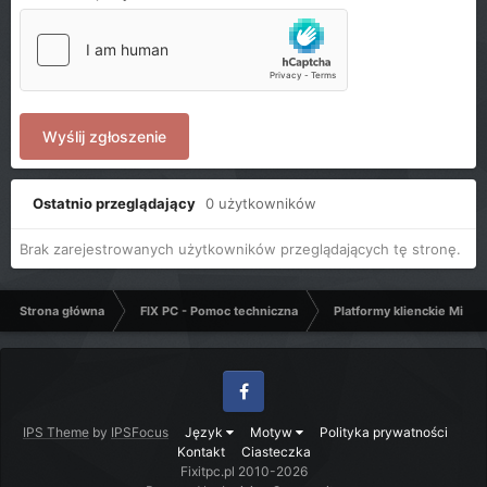
Wyślij zgłoszenie
Ostatnio przeglądający
0 użytkowników
Brak zarejestrowanych użytkowników przeglądających tę stronę.
Strona główna
FIX PC - Pomoc techniczna
Platformy klienckie Micro
Facebook
IPS Theme
by
IPSFocus
Język
Motyw
Polityka prywatności
Kontakt
Ciasteczka
Fixitpc.pl 2010-2026