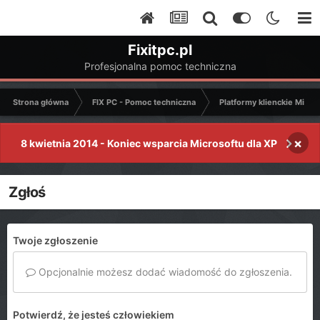
Fixitpc.pl
Profesjonalna pomoc techniczna
Strona główna
FIX PC - Pomoc techniczna
Platformy klienckie Micro
×
8 kwietnia 2014 - Koniec wsparcia Microsoftu dla XP
Zgłoś
Twoje zgłoszenie
Opcjonalnie możesz dodać wiadomość do zgłoszenia.
Potwierdź, że jesteś człowiekiem