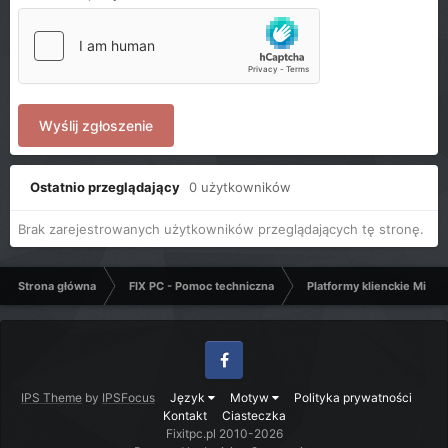
Wyślij zgłoszenie
Ostatnio przeglądający
0 użytkowników
Brak zarejestrowanych użytkowników przeglądających tę stronę.
Strona główna
FIX PC - Pomoc techniczna
Platformy klienckie Micro
Facebook
IPS Theme
by
IPSFocus
Język
Motyw
Polityka prywatności
Kontakt
Ciasteczka
Fixitpc.pl 2010-2026