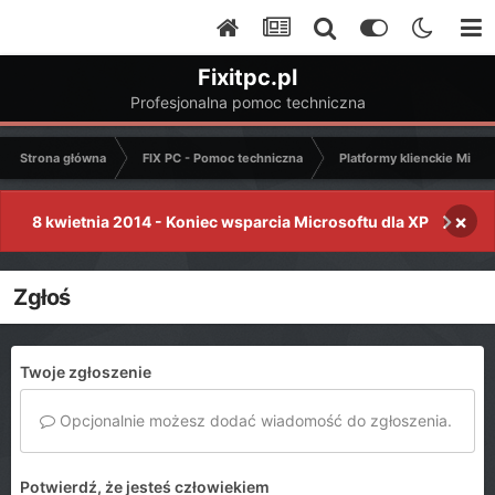
Fixitpc.pl
Profesjonalna pomoc techniczna
Strona główna
FIX PC - Pomoc techniczna
Platformy klienckie Micro
×
8 kwietnia 2014 - Koniec wsparcia Microsoftu dla XP
Zgłoś
Twoje zgłoszenie
Opcjonalnie możesz dodać wiadomość do zgłoszenia.
Potwierdź, że jesteś człowiekiem