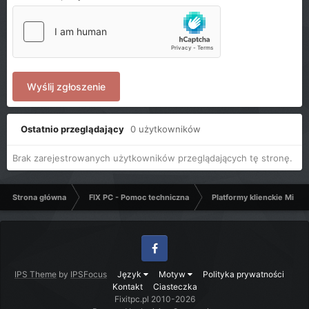
Wyślij zgłoszenie
Ostatnio przeglądający
0 użytkowników
Brak zarejestrowanych użytkowników przeglądających tę stronę.
Strona główna
FIX PC - Pomoc techniczna
Platformy klienckie Micro
Facebook
IPS Theme
by
IPSFocus
Język
Motyw
Polityka prywatności
Kontakt
Ciasteczka
Fixitpc.pl 2010-2026