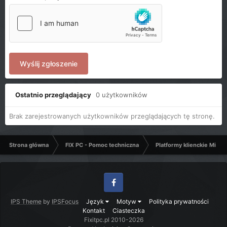
Wyślij zgłoszenie
Ostatnio przeglądający
0 użytkowników
Brak zarejestrowanych użytkowników przeglądających tę stronę.
Strona główna
FIX PC - Pomoc techniczna
Platformy klienckie Micro
Facebook
IPS Theme
by
IPSFocus
Język
Motyw
Polityka prywatności
Kontakt
Ciasteczka
Fixitpc.pl 2010-2026