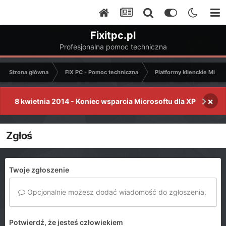
Fixitpc.pl
Profesjonalna pomoc techniczna
Strona główna
FIX PC - Pomoc techniczna
Platformy klienckie Micro
×
8 kwietnia 2014 - Koniec wsparcia Microsoftu dla XP
Zgłoś
Twoje zgłoszenie
Opcjonalnie możesz dodać wiadomość do zgłoszenia.
Potwierdź, że jesteś człowiekiem