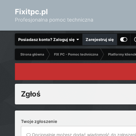
Fixitpc.pl
Profesjonalna pomoc techniczna
Posiadasz konto? Zaloguj się
Zarejestruj się
Strona główna
FIX PC - Pomoc techniczna
Platformy klienc
Zgłoś
Twoje zgłoszenie
Opcjonalnie możesz dodać wiadomość do zgłoszeni