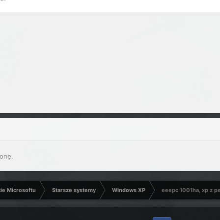
onę.
kie Microsoftu
Starsze systemy
Windows XP
eeepc 1001ha, xp z pe