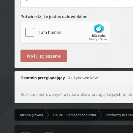
Potwierdź, że jesteś człowiekiem
Wyślij zgłoszenie
Ostatnio przeglądający
0 użytkowników
Brak zarejestrowanych użytkowników przeglądających tę str
Strona główna
FIX PC - Pomoc techniczna
Platformy klienc