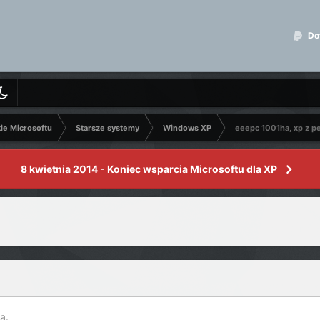
Dot
kie Microsoftu
Starsze systemy
Windows XP
eeepc 1001ha, xp z pe
8 kwietnia 2014 - Koniec wsparcia Microsoftu dla XP
a.