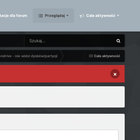
acje dla forum
Przeglądaj
Cała aktywność
ndrive - nie widzi dysków/partycji
Cała aktywność
×