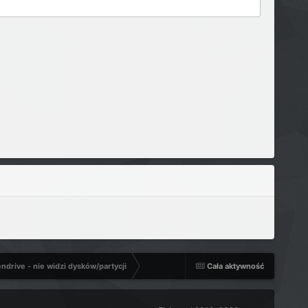
ndrive - nie widzi dysków/partycji
Cała aktywność