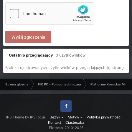
Wyślij zgłoszenie
Ostatnio przeglądający
0 użytkowników
Brak zarejestrowanych użytkowników przeglądających tę stronę.
Strona główna
FIX PC - Pomoc techniczna
Platformy klienckie Micro
Facebook
IPS Theme
by
IPSFocus
Język
Motyw
Polityka prywatności
Kontakt
Ciasteczka
Fixitpc.pl 2010-2026