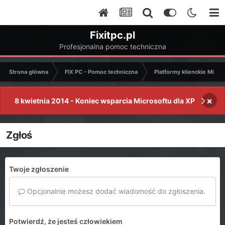
Fixitpc.pl
Profesjonalna pomoc techniczna
Strona główna
FIX PC - Pomoc techniczna
Platformy klienckie Micro
×
8 kwietnia 2014 - Koniec wsparcia Microsoftu dla XP
Zgłoś
Twoje zgłoszenie
Opcjonalnie możesz dodać wiadomość do zgłoszenia.
Potwierdź, że jesteś człowiekiem