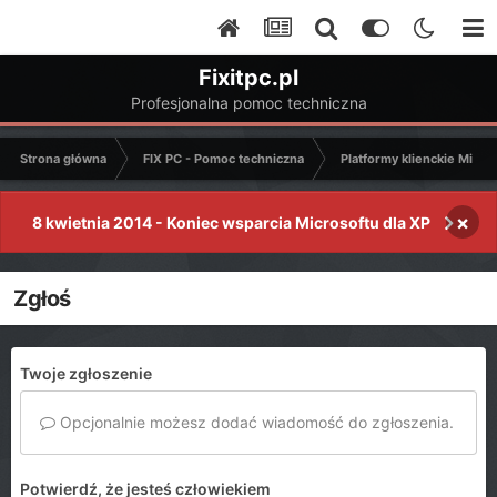
Fixitpc.pl
Profesjonalna pomoc techniczna
Strona główna
FIX PC - Pomoc techniczna
Platformy klienckie Micro
×
8 kwietnia 2014 - Koniec wsparcia Microsoftu dla XP
Zgłoś
Twoje zgłoszenie
Opcjonalnie możesz dodać wiadomość do zgłoszenia.
Potwierdź, że jesteś człowiekiem