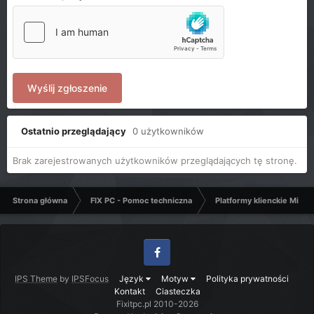
Wyślij zgłoszenie
Ostatnio przeglądający
0 użytkowników
Brak zarejestrowanych użytkowników przeglądających tę stronę.
Strona główna
FIX PC - Pomoc techniczna
Platformy klienckie Micro
Facebook
IPS Theme
by
IPSFocus
Język
Motyw
Polityka prywatności
Kontakt
Ciasteczka
Fixitpc.pl 2010-2026