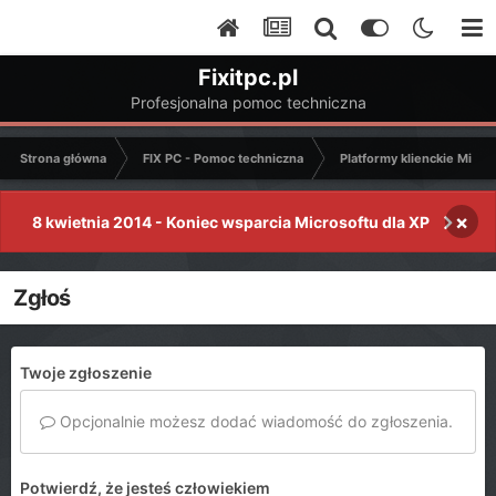
Fixitpc.pl
Profesjonalna pomoc techniczna
Strona główna
FIX PC - Pomoc techniczna
Platformy klienckie Micro
×
8 kwietnia 2014 - Koniec wsparcia Microsoftu dla XP
Zgłoś
Twoje zgłoszenie
Opcjonalnie możesz dodać wiadomość do zgłoszenia.
Potwierdź, że jesteś człowiekiem