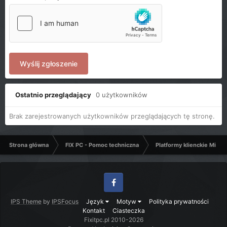
Wyślij zgłoszenie
Ostatnio przeglądający
0 użytkowników
Brak zarejestrowanych użytkowników przeglądających tę stronę.
Strona główna
FIX PC - Pomoc techniczna
Platformy klienckie Micro
Facebook
IPS Theme
by
IPSFocus
Język
Motyw
Polityka prywatności
Kontakt
Ciasteczka
Fixitpc.pl 2010-2026