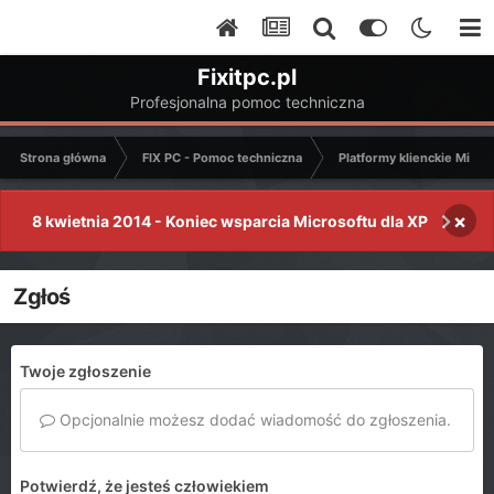
Fixitpc.pl
Profesjonalna pomoc techniczna
Strona główna
FIX PC - Pomoc techniczna
Platformy klienckie Micro
×
8 kwietnia 2014 - Koniec wsparcia Microsoftu dla XP
Zgłoś
Twoje zgłoszenie
Opcjonalnie możesz dodać wiadomość do zgłoszenia.
Potwierdź, że jesteś człowiekiem