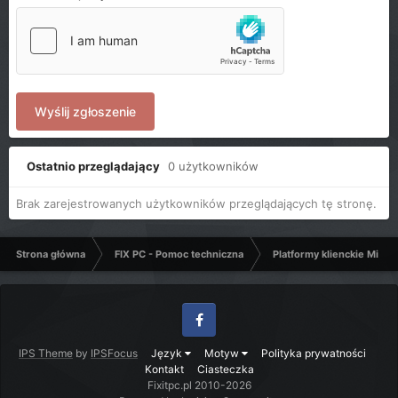
Wyślij zgłoszenie
Ostatnio przeglądający
0 użytkowników
Brak zarejestrowanych użytkowników przeglądających tę stronę.
Strona główna
FIX PC - Pomoc techniczna
Platformy klienckie Micro
Facebook
IPS Theme
by
IPSFocus
Język
Motyw
Polityka prywatności
Kontakt
Ciasteczka
Fixitpc.pl 2010-2026