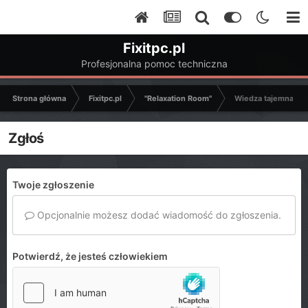
Fixitpc.pl
Profesjonalna pomoc techniczna
Strona główna
Fixitpc.pl
"Relaxation Room"
Wiedza tajemna?
Zgłoś
Twoje zgłoszenie
Opcjonalnie możesz dodać wiadomość do zgłoszenia.
Potwierdź, że jesteś człowiekiem