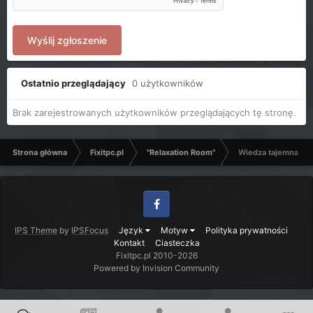
Wyślij zgłoszenie
Ostatnio przeglądający
0 użytkowników
Brak zarejestrowanych użytkowników przeglądających tę stronę.
Strona główna
Fixitpc.pl
"Relaxation Room"
Wiedza tajemna?
Facebook
IPS Theme
by
IPSFocus
Język
Motyw
Polityka prywatności
Kontakt
Ciasteczka
Fixitpc.pl 2010-2026
Powered by Invision Community