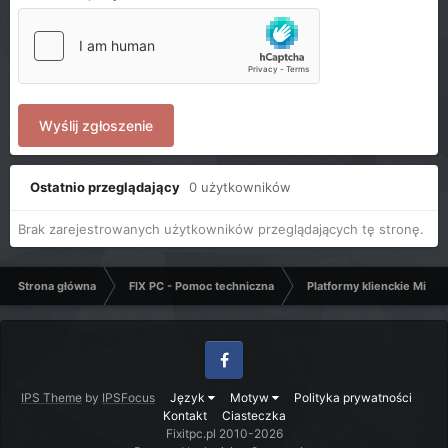
Wyślij zgłoszenie
Ostatnio przeglądający
0 użytkowników
Brak zarejestrowanych użytkowników przeglądających tę stronę.
Strona główna
FIX PC - Pomoc techniczna
Platformy klienckie Micro
Facebook
IPS Theme
by
IPSFocus
Język
Motyw
Polityka prywatności
Kontakt
Ciasteczka
Fixitpc.pl 2010-2026