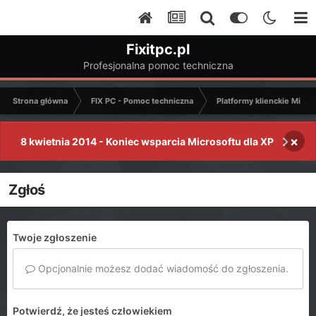
Fixitpc.pl
Profesjonalna pomoc techniczna
Strona główna
FIX PC - Pomoc techniczna
Platformy klienckie Micro
×
8 kwietnia 2014 - Koniec wsparcia Microsoftu dla XP
Zgłoś
Twoje zgłoszenie
Opcjonalnie możesz dodać wiadomość do zgłoszenia.
Potwierdź, że jesteś człowiekiem