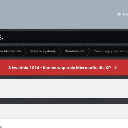
Dot
kie Microsoftu
Starsze systemy
Windows XP
Zmieniający się rozmi
8 kwietnia 2014 - Koniec wsparcia Microsoftu dla XP
a.