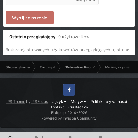
Wyślij zgłoszenie
Ostatnio przeglądający
0 użytkowników
Brak zarejestrowanych użytkowników przeglądających tę stronę.
Strona główna
Fixitpc.pl
"Relaxation Room"
Można, czy nie mo
Facebook
IPS Theme
by
IPSFocus
Język
Motyw
Polityka prywatności
Kontakt
Ciasteczka
Fixitpc.pl 2010-2026
Powered by Invision Community