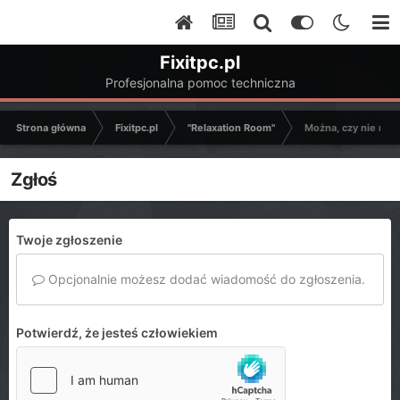
Fixitpc.pl
Profesjonalna pomoc techniczna
Strona główna
Fixitpc.pl
"Relaxation Room"
Można, czy nie mo
Zgłoś
Twoje zgłoszenie
Opcjonalnie możesz dodać wiadomość do zgłoszenia.
Potwierdź, że jesteś człowiekiem