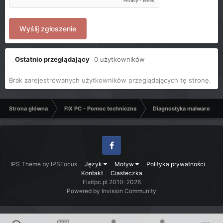
Wyślij zgłoszenie
Ostatnio przeglądający
0 użytkowników
Brak zarejestrowanych użytkowników przeglądających tę stronę.
Strona główna
FIX PC - Pomoc techniczna
Diagnostyka malware - C
Facebook
IPS Theme
by
IPSFocus
Język
Motyw
Polityka prywatności
Kontakt
Ciasteczka
Fixitpc.pl 2010-2026
Powered by Invision Community