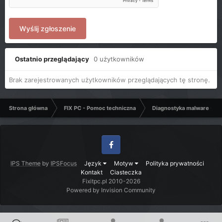
Wyślij zgłoszenie
Ostatnio przeglądający
0 użytkowników
Brak zarejestrowanych użytkowników przeglądających tę stronę.
Strona główna
FIX PC - Pomoc techniczna
Diagnostyka malware - C
Facebook
IPS Theme
by
IPSFocus
Język
Motyw
Polityka prywatności
Kontakt
Ciasteczka
Fixitpc.pl 2010-2026
Powered by Invision Community