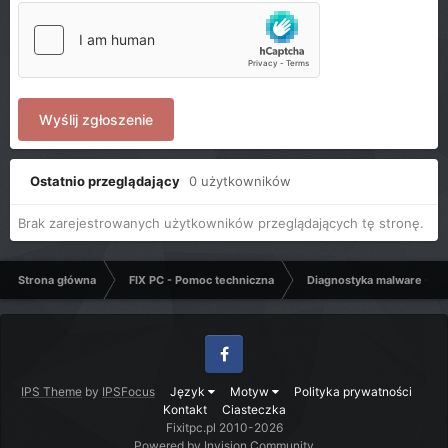
Wyślij zgłoszenie
Ostatnio przeglądający
0 użytkowników
Brak zarejestrowanych użytkowników przeglądających tę stronę.
Strona główna
FIX PC - Pomoc techniczna
Diagnostyka malware - C
Facebook
IPS Theme
by
IPSFocus
Język
Motyw
Polityka prywatności
Kontakt
Ciasteczka
Fixitpc.pl 2010-2026
Powered by Invision Community