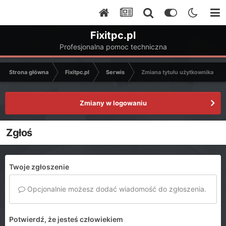
Fixitpc.pl
Profesjonalna pomoc techniczna
Strona główna
Fixitpc.pl
Serwis
Zmiana tytułu użytkownika
Zmiany w logowaniu
Zgłoś
Twoje zgłoszenie
Opcjonalnie możesz dodać wiadomość do zgłoszenia.
Potwierdź, że jesteś człowiekiem