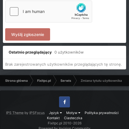
Wyślij zgłoszenie
Ostatnio przeglądający
0 użytkowników
Brak zarejestrowanych użytkowników przeglądających tę stronę.
Strona główna
Fixitpc.pl
Serwis
Zmiana tytułu użytkownika
Facebook
IPS Theme
by
IPSFocus
Język
Motyw
Polityka prywatności
Kontakt
Ciasteczka
Fixitpc.pl 2010-2026
Powered by Invision Community