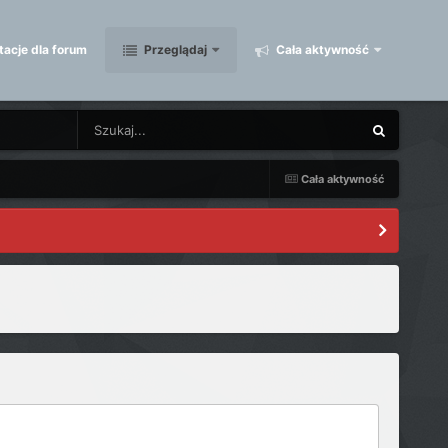
acje dla forum
Przeglądaj
Cała aktywność
Cała aktywność