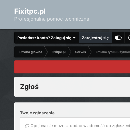
Fixitpc.pl
Profesjonalna pomoc techniczna
Posiadasz konto? Zaloguj się
Zarejestruj się
Strona główna
Fixitpc.pl
Serwis
Zmiana tytułu użytko
Zgłoś
Twoje zgłoszenie
Opcjonalnie możesz dodać wiadomość do zgłoszeni