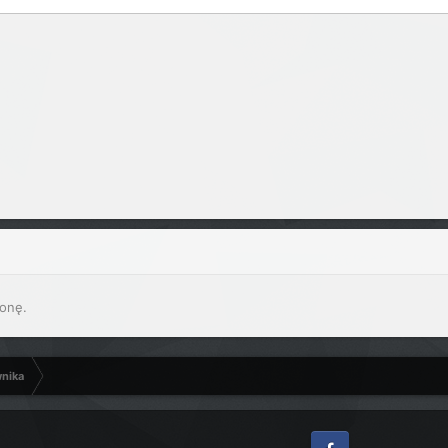
onę.
wnika