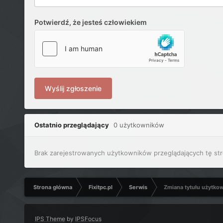
Potwierdź, że jesteś człowiekiem
Wyślij zgłoszenie
Ostatnio przeglądający
0 użytkowników
Brak zarejestrowanych użytkowników przeglądających tę str
Strona główna
Fixitpc.pl
Serwis
Zmiana tytułu użytko
IPS Theme
by
IPSFocus