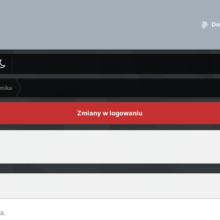
Dot
wnika
Zmiany w logowaniu
a.