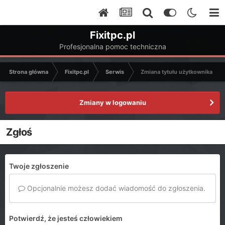
Fixitpc.pl
Profesjonalna pomoc techniczna
Strona główna
Fixitpc.pl
Serwis
Zmiana tytułu użytkownika
Zmiany w logowaniu
Zgłoś
Twoje zgłoszenie
Opcjonalnie możesz dodać wiadomość do zgłoszenia.
Potwierdź, że jesteś człowiekiem