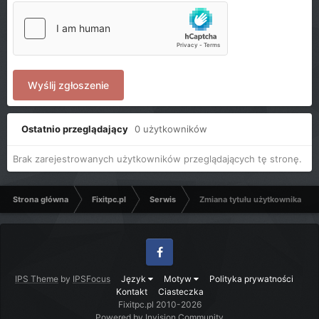
Wyślij zgłoszenie
Ostatnio przeglądający
0 użytkowników
Brak zarejestrowanych użytkowników przeglądających tę stronę.
Strona główna
Fixitpc.pl
Serwis
Zmiana tytułu użytkownika
Facebook
IPS Theme
by
IPSFocus
Język
Motyw
Polityka prywatności
Kontakt
Ciasteczka
Fixitpc.pl 2010-2026
Powered by Invision Community