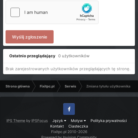
Wyślij zgłoszenie
Ostatnio przeglądający
0 użytkowników
Brak zarejestrowanych użytkowników przeglądających tę stronę.
Strona główna
Fixitpc.pl
Serwis
Zmiana tytułu użytkownika
Facebook
IPS Theme
by
IPSFocus
Język
Motyw
Polityka prywatności
Kontakt
Ciasteczka
Fixitpc.pl 2010-2026
Powered by Invision Community