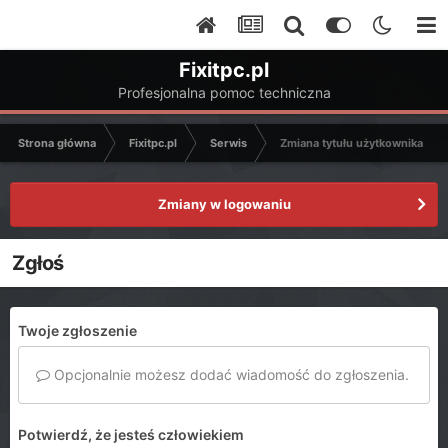
Fixitpc.pl
Profesjonalna pomoc techniczna
Strona główna
Fixitpc.pl
Serwis
Zmiana tytułu użytkownika
Zmiany w logowaniu
Zgłoś
Twoje zgłoszenie
Opcjonalnie możesz dodać wiadomość do zgłoszenia.
Potwierdź, że jesteś człowiekiem