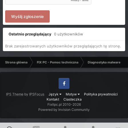
Wyślij zgłoszenie
Ostatnio przeglądający
0 użytkowników
Brak zarejestrowanych użytkowników przeglądających tę stronę.
Strona główna
FIX PC - Pomoc techniczna
Diagnostyka malware - C
Facebook
IPS Theme
by
IPSFocus
Język
Motyw
Polityka prywatności
Kontakt
Ciasteczka
Fixitpc.pl 2010-2026
Powered by Invision Community