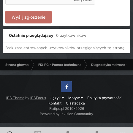
Wyślij zgłoszenie
Ostatnio przeglądający
0 użytkowników
Brak zarejestrowanych użytkowników przeglądających tę stronę.
Strona główna
FIX PC - Pomoc techniczna
Diagnostyka malware - C
Facebook
IPS Theme
by
IPSFocus
Język
Motyw
Polityka prywatności
Kontakt
Ciasteczka
Fixitpc.pl 2010-2026
Powered by Invision Community