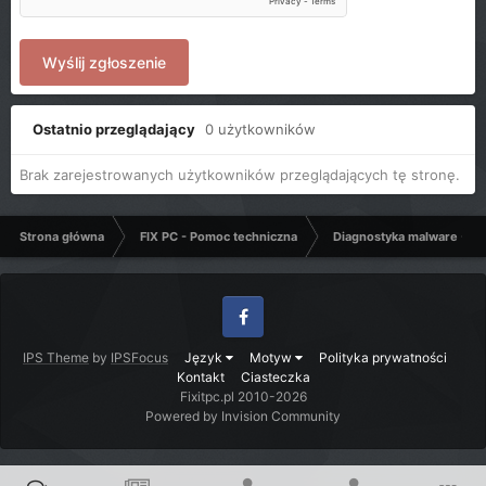
Wyślij zgłoszenie
Ostatnio przeglądający
0 użytkowników
Brak zarejestrowanych użytkowników przeglądających tę stronę.
Strona główna
FIX PC - Pomoc techniczna
Diagnostyka malware - C
Facebook
IPS Theme
by
IPSFocus
Język
Motyw
Polityka prywatności
Kontakt
Ciasteczka
Fixitpc.pl 2010-2026
Powered by Invision Community