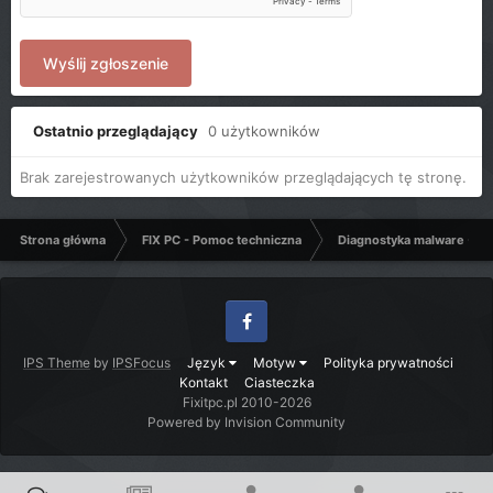
Wyślij zgłoszenie
Ostatnio przeglądający
0 użytkowników
Brak zarejestrowanych użytkowników przeglądających tę stronę.
Strona główna
FIX PC - Pomoc techniczna
Diagnostyka malware - C
Facebook
IPS Theme
by
IPSFocus
Język
Motyw
Polityka prywatności
Kontakt
Ciasteczka
Fixitpc.pl 2010-2026
Powered by Invision Community