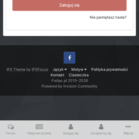
Zaloguj się
Nie pamiętasz hasła?
Facebook
IPS Theme
by
IPSFocus
Język
Motyw
Polityka prywatności
Kontakt
Ciasteczka
Fixitpc.pl 2010-2026
Powered by Invision Community
Forum
Nieprzeczytane
Zaloguj się
Zarejestruj się
Więcej