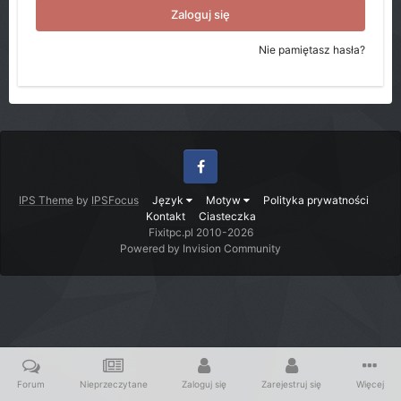
Zaloguj się
Nie pamiętasz hasła?
Facebook
IPS Theme
by
IPSFocus
Język
Motyw
Polityka prywatności
Kontakt
Ciasteczka
Fixitpc.pl 2010-2026
Powered by Invision Community
Forum
Nieprzeczytane
Zaloguj się
Zarejestruj się
Więcej