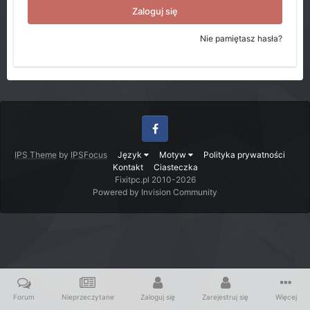
Zaloguj się
Nie pamiętasz hasła?
Facebook
IPS Theme
by
IPSFocus
Język
Motyw
Polityka prywatności
Kontakt
Ciasteczka
Fixitpc.pl 2010-2026
Powered by Invision Community
Forum
Nieprzeczytane
Zaloguj się
Zarejestruj się
Więcej